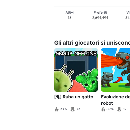
Attivi
Preferiti
Vi
16
2,694,494
51
Gli altri giocatori si unisco
[🐈] Ruba un gatto
Evoluzione de
robot
93%
39
89%
52