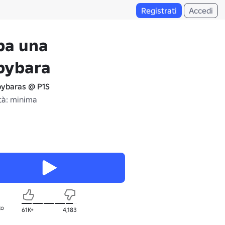
Registrati
Accedi
ba una
pybara
ybaras @ P1S
tà: minima
to
61K+
4,183