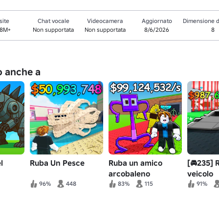
site
Chat vocale
Videocamera
Aggiornato
Dimensione d
.8M+
Non supportata
Non supportata
8/6/2026
8
no anche a
l
Ruba Un Pesce
Ruba un amico
[🚘235] 
arcobaleno
veicolo
96%
448
83%
115
91%