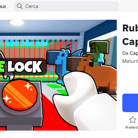
bux
Ru
Ca
Da
Cap
Maturi
Preferi