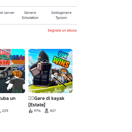
el server
Genere
Sottogenere
Simulation
Tycoon
Segnala un abuso
Ruba un
🚣‍♂️Gare di kayak
[Estate]
229
97%
457