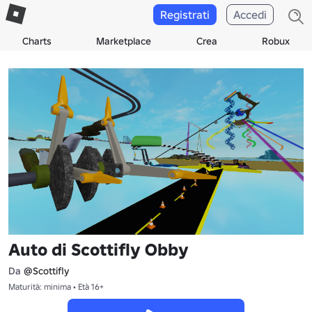
Registrati
Accedi
Charts
Marketplace
Crea
Robux
Auto di Scottifly Obby
Da
@Scottifly
Maturità: minima • Età 16+