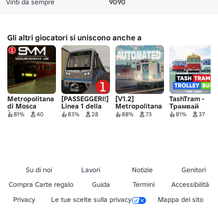
Vinti da sempre
9090
Gli altri giocatori si uniscono anche a
Metropolitana
[PASSEGGERI!]
[V1.2]
TashTram -
di Mosca
Linea 1 della
Metropolitana
Трамвай
[Linea
metropolitana
di NYC:
Ташкента
81%
40
83%
28
88%
73
81%
37
Sokolnicheskaya]
di Krasnoyarsk
Automatizzata
Su di noi
Lavori
Notizie
Genitori
Compra Carte regalo
Guida
Termini
Accessibilità
Privacy
Le tue scelte sulla privacy
Mappa del sito