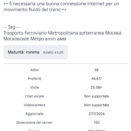
>> È necessaria una buona connessione Internet per un 
movimento fluido del treno <<

-- Tag --

Trasporto ferroviario Metropolitana sotterranea Москва 
Московское Метро amm амм 
Maturità: minima
Adatto a tutti
Attivi
38
Preferiti
44,617
Visite
25.3M+
Chat vocale
Non supportata
Videocamera
Non supportata
Aggiornato
27/7/2026
Dimensione del server
150
Simulation