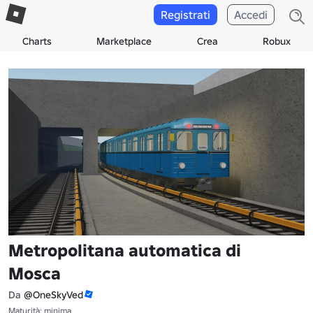
Registrati
Accedi
Charts
Marketplace
Crea
Robux
Metropolitana automatica di
Mosca
Da
@OneSkyVed
Maturità: minima