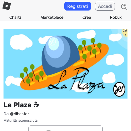
Registrati
Accedi
Charts
Marketplace
Crea
Robux
La Plaza ☕
Da
@dibesfer
Maturità: sconosciuta