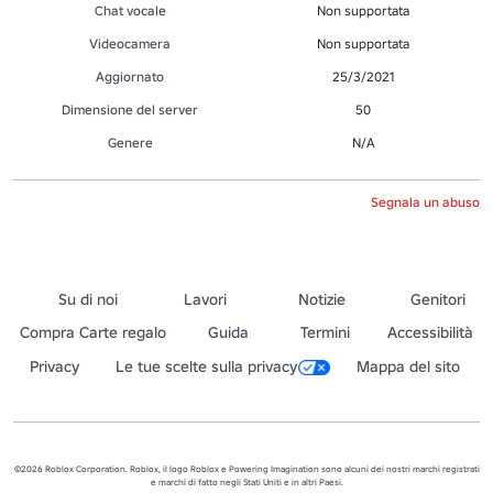
Chat vocale
Non supportata
Videocamera
Non supportata
Aggiornato
25/3/2021
Dimensione del server
50
Genere
N/A
Segnala un abuso
Su di noi
Lavori
Notizie
Genitori
Compra Carte regalo
Guida
Termini
Accessibilità
Privacy
Le tue scelte sulla privacy
Mappa del sito
©2026 Roblox Corporation. Roblox, il logo Roblox e Powering Imagination sono alcuni dei nostri marchi registrati
e marchi di fatto negli Stati Uniti e in altri Paesi.