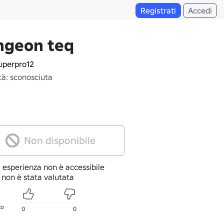
Registrati
Accedi
ngeon teq
perpro12
tà: sconosciuta
Non disponibile
 esperienza non è accessibile
 non è stata valutata
to
0
0