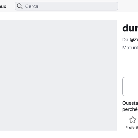
bux
du
Da
@Zu
Maturi
Questa
perché
Preferi