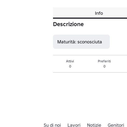
Info
Descrizione
Maturità: sconosciuta
Attivi
Preferiti
0
0
Su di noi
Lavori
Notizie
Genitori