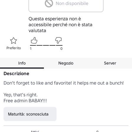
Non disponibile
Questa esperienza non è
accessibile perché non è stata
valutata
Preferito
1
0
Info
Negozio
Server
Descrizione
Don't forget to like and favorite! it helps me out a bunch!

Yep, that's right.

Free admin BABAY!!!
Maturità: sconosciuta
Attivi
0