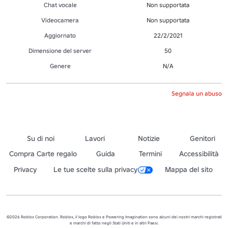
Chat vocale
Non supportata
Videocamera
Non supportata
Aggiornato
22/2/2021
Dimensione del server
50
Genere
N/A
Segnala un abuso
Su di noi
Lavori
Notizie
Genitori
Compra Carte regalo
Guida
Termini
Accessibilità
Privacy
Le tue scelte sulla privacy
Mappa del sito
©2026 Roblox Corporation. Roblox, il logo Roblox e Powering Imagination sono alcuni dei nostri marchi registrati
e marchi di fatto negli Stati Uniti e in altri Paesi.