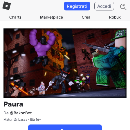
Registrati
Accedi
Charts
Marketplace
Crea
Robux
Paura
Da
@BakonBot
Maturità: bassa • Età 16+