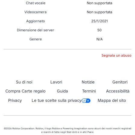
Chat vocale
Non supportata
Videocamera
Non supportata
Aggiornato
25/1/2021
Dimensione del server
50
Genere
N/A
Segnala un abuso
Su di noi
Lavori
Notizie
Genitori
Compra Carte regalo
Guida
Termini
Accessibilità
Privacy
Le tue scelte sulla privacy
Mappa del sito
©2026 Roblox Corporation. Roblox, il logo Roblox e Powering Imagination sono alcuni dei nostri marchi registrati
e marchi di fatto negli Stati Uniti e in altri Paesi.