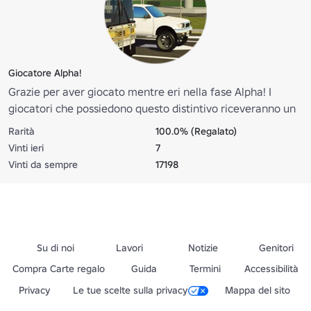
Giocatore Alpha!
Grazie per aver giocato mentre eri nella fase Alpha! I
giocatori che possiedono questo distintivo riceveranno un
regalo quando West Oahu, HI esce dalle fasi Alpha! Questo
Rarità
100.0% (Regalato)
badge è stato attivo dal rilascio dell'aggiornamento V1.09,
Vinti ieri
7
quindi le persone che hanno visitato prima non hanno
Vinti da sempre
17198
ricevuto questo badge.
Su di noi
Lavori
Notizie
Genitori
Compra Carte regalo
Guida
Termini
Accessibilità
Privacy
Le tue scelte sulla privacy
Mappa del sito