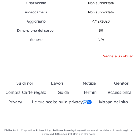
Chat vocale
Non supportata
Videocamera
Non supportata
Aggiornato
4/12/2020
Dimensione del server
50
Genere
N/A
Segnala un abuso
Su di noi
Lavori
Notizie
Genitori
Compra Carte regalo
Guida
Termini
Accessibilità
Privacy
Le tue scelte sulla privacy
Mappa del sito
©2026 Roblox Corporation. Roblox, il logo Roblox e Powering Imagination sono alcuni dei nostri marchi registrati
e marchi di fatto negli Stati Uniti e in altri Paesi.