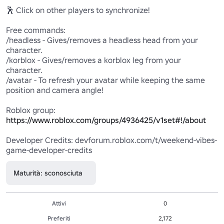
🕺 Click on other players to synchronize!

Free commands:

/headless - Gives/removes a headless head from your 
character.

/korblox - Gives/removes a korblox leg from your 
character.

/avatar - To refresh your avatar while keeping the same 
position and camera angle!

Roblox group: 
https://www.roblox.com/groups/4936425/v1set#!/about
Developer Credits: devforum.roblox.com/t/weekend-vibes-
Maturità: sconosciuta
Attivi
0
Preferiti
2,172