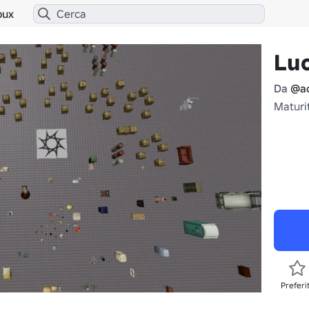
bux
Luo
Da
@a
Maturit
Preferi