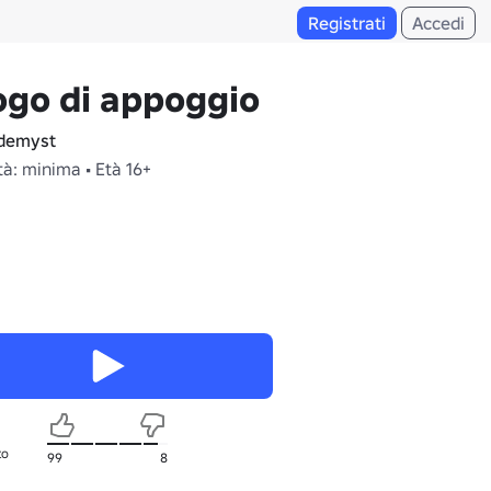
Registrati
Accedi
go di appoggio
demyst
à: minima • Età 16+
to
99
8