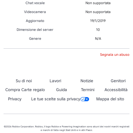
Chat vocale
Non supportata
Videocamera
Non supportata
Aggiornato
19/1/2019
Dimensione del server
10
Genere
N/A
Segnala un abuso
Su di noi
Lavori
Notizie
Genitori
Compra Carte regalo
Guida
Termini
Accessibilità
Privacy
Le tue scelte sulla privacy
Mappa del sito
©2026 Roblox Corporation. Roblox, il logo Roblox e Powering Imagination sono alcuni dei nostri marchi registrati
e marchi di fatto negli Stati Uniti e in altri Paesi.