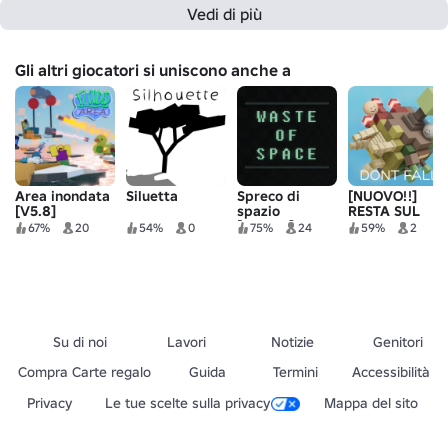
Vedi di più
Gli altri giocatori si uniscono anche a
Area inondata
Siluetta
Spreco di
[NUOVO!!]
[V5.8]
spazio
RESTA SUL
[ALPHA]
CUBO!
67%
20
54%
0
75%
24
59%
2
Su di noi
Lavori
Notizie
Genitori
Compra Carte regalo
Guida
Termini
Accessibilità
Privacy
Le tue scelte sulla privacy
Mappa del sito