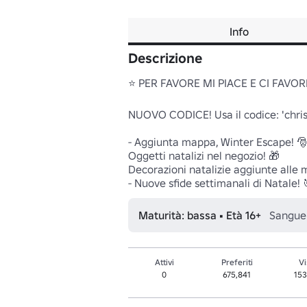
Info
Descrizione
⭐ PER FAVORE MI PIACE E CI FAVORIS
NUOVO CODICE! Usa il codice: 'chri
- Aggiunta mappa, Winter Escape! 🎅
Oggetti natalizi nel negozio! 🎁

Decorazioni natalizie aggiunte alle 
Maturità: bassa • Età 16+
Sangue 
Attivi
Preferiti
Vi
0
675,841
15