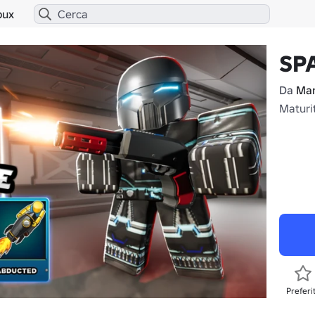
bux
SP
Da
Man
Maturit
Preferi