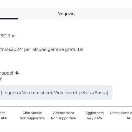
Negozio
CI!! ⭐

stmas2024' per alcune gemme gratuite!



mappe! 🎄

(Leggero/Non realistico), Violenza (Ripetuta/Bassa)
site
Chat vocale
Videocamera
Aggiornato
Dimensione d
3.4M+
Non supportata
Non supportata
6/6/2026
14