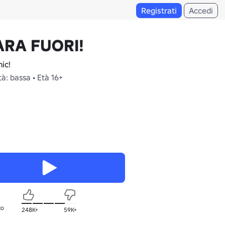
Registrati
Accedi
ARA FUORI!
ic!
à: bassa • Età 16+
to
248K+
59K+