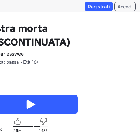
Registrati
Accedi
stra morta
ISCONTINUATA)
arlesswee
à: bassa • Età 16+
to
21K+
4,935