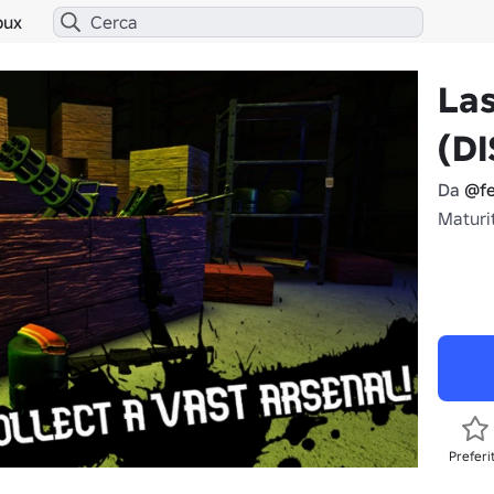
bux
La
(D
Da
@fe
Maturit
Preferi