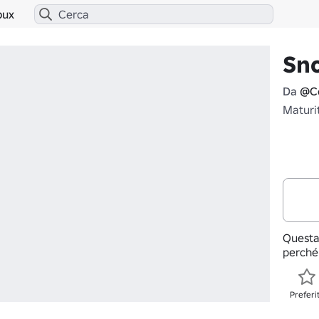
bux
Sno
Da
@C
Maturi
Questa
perché
Preferi