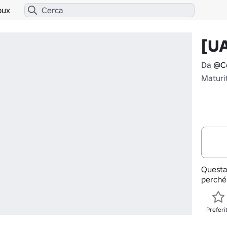
bux
[UA
Da
@C
Maturi
Questa
perché
Preferi