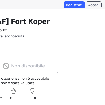
Registrati
Accedi
F] Fort Koper
orhz
tà: sconosciuta
Non disponibile
 esperienza non è accessibile
 non è stata valutata
to
0
0