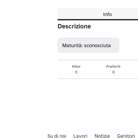
Info
Descrizione
Maturità: sconosciuta
Attivi
Preferiti
0
0
Su di noi
Lavori
Notizie
Genitori