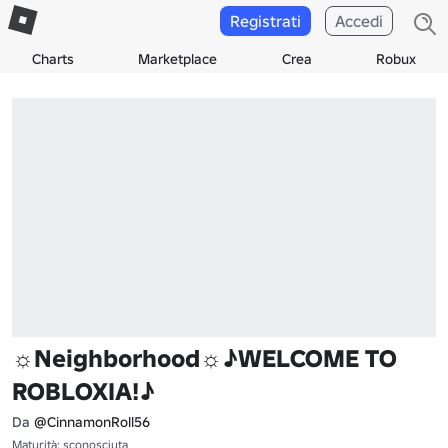
Registrati
Accedi
Charts
Marketplace
Crea
Robux
☼Neighborhood☼♪WELCOME TO
ROBLOXIA!♪
Da
@CinnamonRoll56
Maturità: sconosciuta