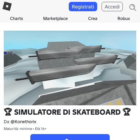
Registrati
Accedi
Charts
Marketplace
Crea
Robux
🏆 SIMULATORE DI SKATEBOARD 🏆
Da
@Konethorix
Maturità: minima • Età 16+