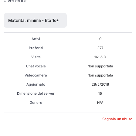
divertente

Maturità: minima • Età 16+
Attivi
0
Preferiti
377
Visite
161.6K+
Chat vocale
Non supportata
Videocamera
Non supportata
Aggiornato
28/5/2018
Dimensione del server
15
Genere
N/A
Segnala un abuso