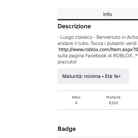
Info
Descrizione
- Luogo classico - Benvenuto in Action
andare il tubo. Tocca i pulsanti verdi 
'
http://www.roblox.com/Item.aspx
sulla pagina Facebook di ROBLOX...**
piaciuto!
Maturità: minima • Età 16+
Attivi
Preferiti
0
9,233
Badge