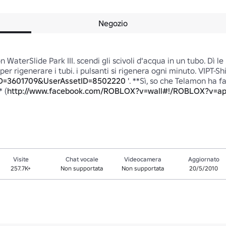
Negozio
 WaterSlide Park III. scendi gli scivoli d'acqua in un tubo. Dì le 
per rigenerare i tubi. i pulsanti si rigenera ogni minuto. VIPT-Shir
?ID=3601709&UserAssetID=8502220
 '. **Sì, so che Telamon ha f
 (
http://www.facebook.com/ROBLOX?v=wall#!/ROBLOX?v=ap
Visite
Chat vocale
Videocamera
Aggiornato
257.7K+
Non supportata
Non supportata
20/5/2010