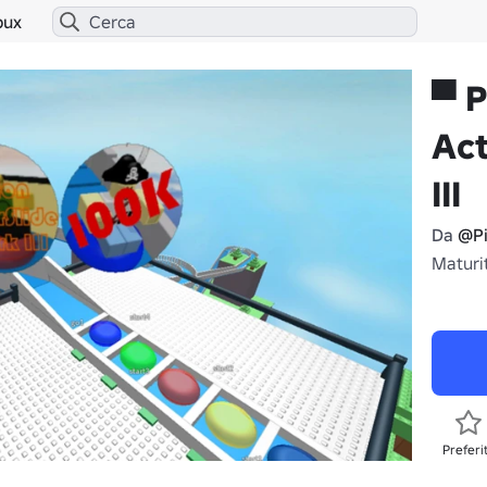
bux
▀ P
Act
III
Da
@Pi
Maturit
Preferi