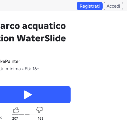
Registrati
Accedi
arco acquatico
ion WaterSlide
kePainter
à: minima • Età 16+
to
207
163