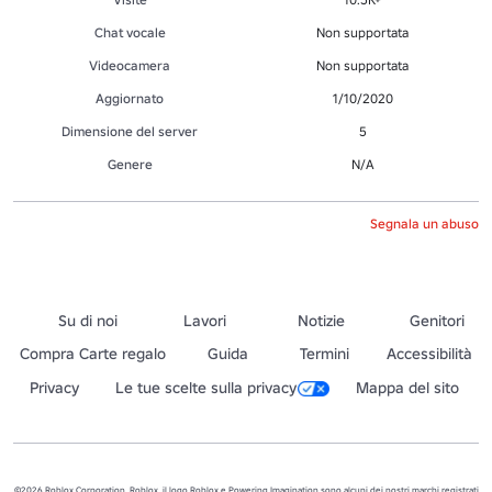
Chat vocale
Non supportata
Videocamera
Non supportata
Aggiornato
1/10/2020
Dimensione del server
5
Genere
N/A
Segnala un abuso
Su di noi
Lavori
Notizie
Genitori
Compra Carte regalo
Guida
Termini
Accessibilità
Privacy
Le tue scelte sulla privacy
Mappa del sito
©2026 Roblox Corporation. Roblox, il logo Roblox e Powering Imagination sono alcuni dei nostri marchi registrati