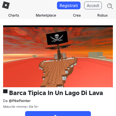
Registrati
Accedi
Charts
Marketplace
Crea
Robux
▀ Barca Tipica In Un Lago Di Lava
Da
@PikePainter
Maturità: minima • Età 16+