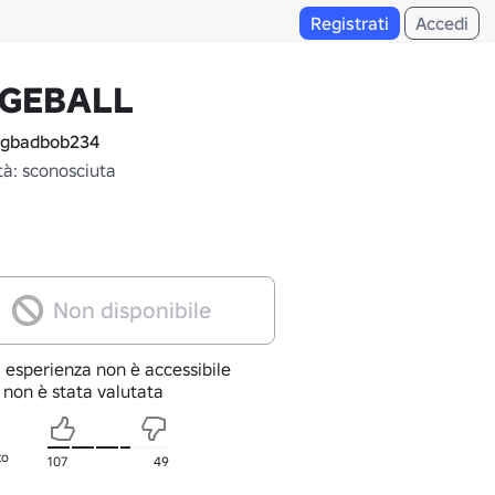
Registrati
Accedi
GEBALL
gbadbob234
tà: sconosciuta
Non disponibile
 esperienza non è accessibile
 non è stata valutata
to
107
49