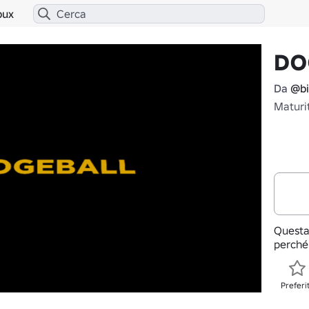
bux
DO
Da
@bi
Maturi
Questa
perché
Preferi