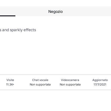
Negozio
nd sparkly effects

Visite
Chat vocale
Videocamera
Aggiornato
11.3K+
Non supportata
Non supportata
17/7/2021