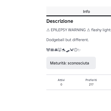
Info
Descrizione
⚠ EPILEPSY WARNING ⚠ flashy lights a
Dodgeball but different.

Maturità: sconosciuta
Attivi
Preferiti
0
217