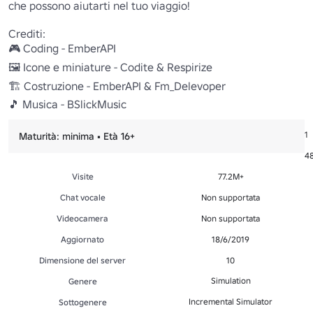
che possono aiutarti nel tuo viaggio!

Crediti:

🎮 Coding - EmberAPI

🖼 Icone e miniature - Codite & Respirize

🏗 Costruzione - EmberAPI & Fm_Delevoper

🎵 Musica - BSlickMusic
At
1
Maturità: minima • Età 16+
Pr
4
Visite
77.2M+
Chat vocale
Non supportata
Videocamera
Non supportata
Aggiornato
18/6/2019
Dimensione del server
10
Simulation
Genere
Incremental Simulator
Sottogenere