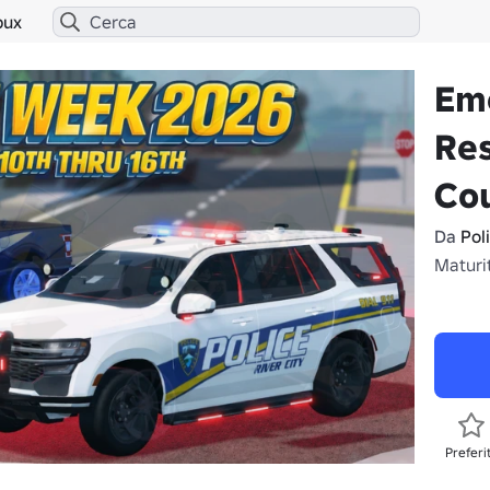
bux
Em
Res
Co
Da
Pol
Maturi
Preferi