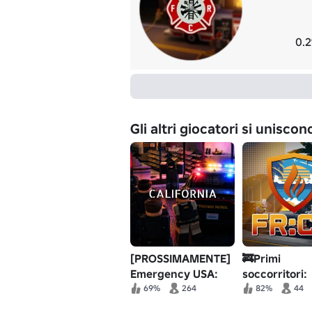
0.2
Gli altri giocatori si unisco
[PROSSIMAMENTE]
🚒Primi
Emergency USA:
soccorritori:
California Roleplay
Coastal Heat
69%
264
82%
44