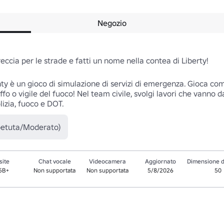
Negozio
sfreccia per le strade e fatti un nome nella contea di Liberty!

 è un gioco di simulazione di servizi di emergenza. Gioca come 
riffo o vigile del fuoco! Nel team civile, svolgi lavori che vanno 
lizia, fuoco e DOT.
petuta/Moderato)
site
Chat vocale
Videocamera
Aggiornato
Dimensione d
.5B+
Non supportata
Non supportata
5/8/2026
50