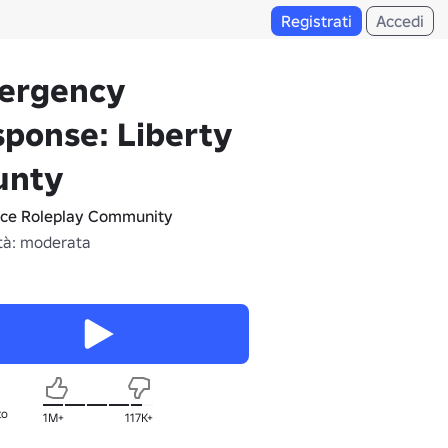
Registrati
Accedi
ergency
ponse: Liberty
unty
ice Roleplay Community
tà: moderata
to
1M+
117K+