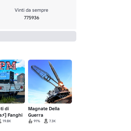
Vinti da sempre
775936
ti di
Magnate Della
a⚡] Fanghi
Guerra
anure
19.8K
91%
7.3K
ne