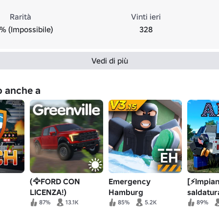
Rarità
Vinti ieri
% (Impossibile)
328
Vedi di più
no anche a
(🦅FORD CON
Emergency
[⚡Impian
LICENZA!)
Hamburg
saldatur
🌴
Greenville
delle pi
87%
13.1K
85%
5.2K
89%
america