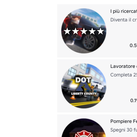
I più ricerca
Diventa il c
0.5
Lavoratore 
Completa 25
0.1
Pompiere F
Spegni 30 fu