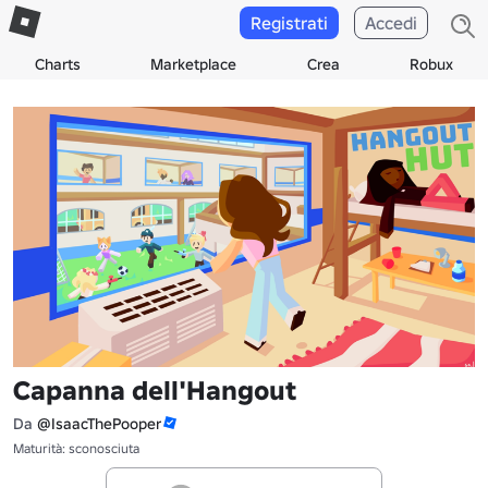
Registrati
Accedi
Charts
Marketplace
Crea
Robux
Capanna dell'Hangout
Da
@IsaacThePooper
Maturità: sconosciuta