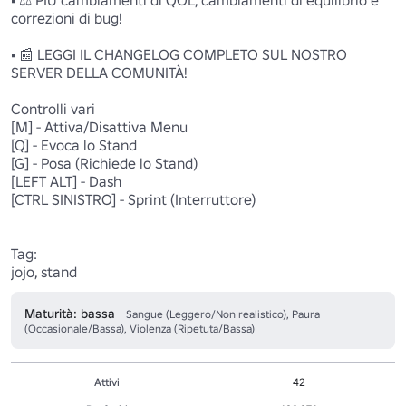
• ⚖️ PIÙ cambiamenti di QOL, cambiamenti di equilibrio e 
correzioni di bug!

• 📰 LEGGI IL CHANGELOG COMPLETO SUL NOSTRO 
SERVER DELLA COMUNITÀ!

Controlli vari 

[M] - Attiva/Disattiva Menu 

[Q] - Evoca lo Stand

[G] - Posa (Richiede lo Stand)

[LEFT ALT] - Dash 

[CTRL SINISTRO] - Sprint (Interruttore)

Tag:

jojo, stand
Maturità: bassa
Sangue (Leggero/Non realistico), Paura
(Occasionale/Bassa), Violenza (Ripetuta/Bassa)
Attivi
42