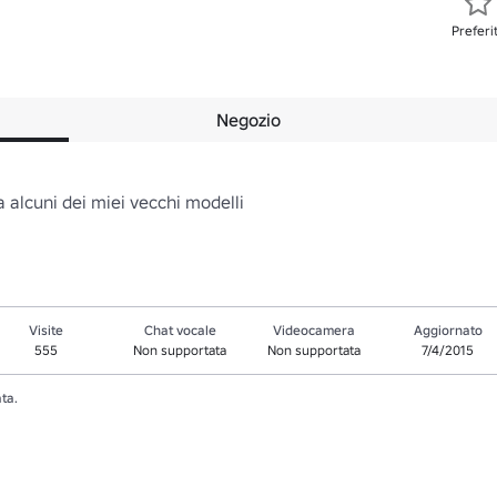
Preferi
Negozio
a alcuni dei miei vecchi modelli
Visite
Chat vocale
Videocamera
Aggiornato
555
Non supportata
Non supportata
7/4/2015
ta.