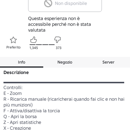
Non disponibile
Questa esperienza non è
accessibile perché non è stata
valutata
Preferito
1,345
373
Info
Negozio
Server
Descrizione
▬▬▬▬▬▬▬▬▬▬▬▬▬▬▬▬▬▬▬▬▬▬▬▬▬▬

Controlli:

E - Zoom

R - Ricarica manuale (ricaricherai quando fai clic e non hai 
più munizioni)

F - Attiva/disattiva la torcia

Q - Apri la borsa

Z - Apri statistiche

X - Creazione
