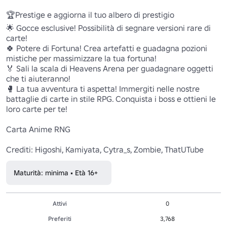
🏆Prestige e aggiorna il tuo albero di prestigio

🌟 Gocce esclusive! Possibilità di segnare versioni rare di 
carte!

🍀 Potere di Fortuna! Crea artefatti e guadagna pozioni 
mistiche per massimizzare la tua fortuna!

🏅 Sali la scala di Heavens Arena per guadagnare oggetti 
che ti aiuteranno!

🥊 La tua avventura ti aspetta! Immergiti nelle nostre 
battaglie di carte in stile RPG. Conquista i boss e ottieni le 
loro carte per te!

Carta Anime RNG

Crediti: Higoshi, Kamiyata, Cytra_s, Zombie, ThatUTube
Maturità: minima • Età 16+
Attivi
0
Preferiti
3,768