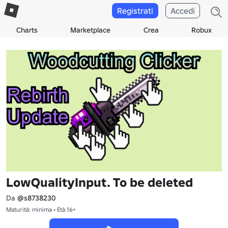
Registrati
Accedi
Charts
Marketplace
Crea
Robux
LowQualityInput. To be deleted
Da
@s8738230
Maturità: minima • Età 16+