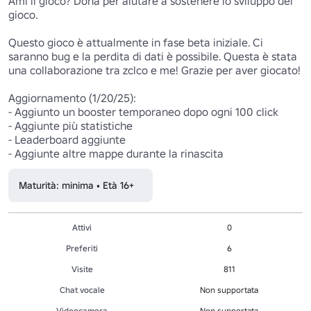
Ami il gioco? Dona per aiutare a sostenere lo sviluppo del 
gioco.

Questo gioco è attualmente in fase beta iniziale. Ci 
saranno bug e la perdita di dati è possibile. Questa è stata 
una collaborazione tra zclco e me! Grazie per aver giocato!

Aggiornamento (1/20/25):

- Aggiunto un booster temporaneo dopo ogni 100 click

- Aggiunte più statistiche

- Leaderboard aggiunte

Maturità: minima • Età 16+
Attivi
0
Preferiti
6
Visite
811
Chat vocale
Non supportata
Videocamera
Non supportata