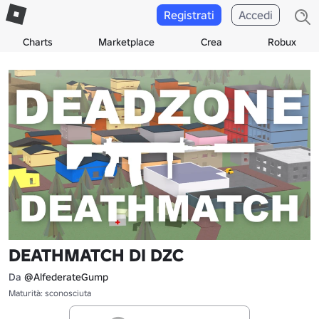
Registrati
Accedi
Charts
Marketplace
Crea
Robux
DEATHMATCH DI DZC
Da
@AlfederateGump
Maturità: sconosciuta