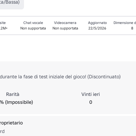
ta/Bassa)
site
Chat vocale
Videocamera
Aggiornato
Dimensione d
6.2M+
Non supportata
Non supportata
22/5/2026
8
durante la fase di test iniziale del gioco! (Discontinuato)
Rarità
Vinti ieri
% (Impossibile)
0
proprietario
rd