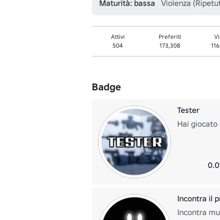
Maturità: bassa
Violenza (Ripetu
Attivi
Preferiti
Vi
504
173,308
11
Badge
Tester
Hai giocato 
0.0
Incontra il 
Incontra mu