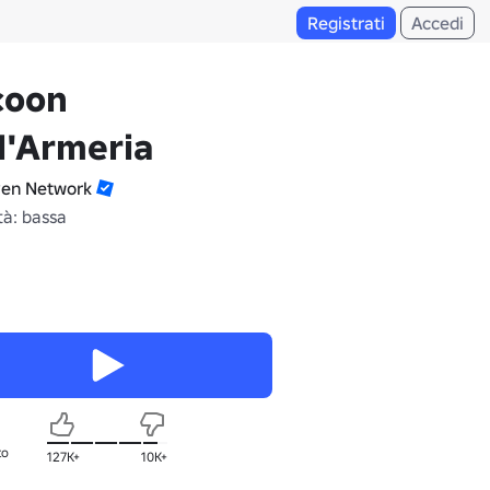
Registrati
Accedi
coon
l'Armeria
en Network
tà: bassa
to
127K+
10K+