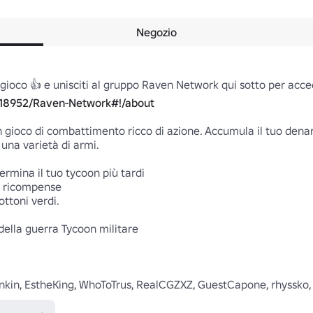
Negozio
218952/Raven-Network#!/about
ioco di combattimento ricco di azione. Accumula il tuo denaro,
 una varietà di armi.

ermina il tuo tycoon più tardi

 ricompense 

ttoni verdi.

ella guerra Tycoon militare 

nkin, EstheKing, WhoToTrus, RealCGZXZ, GuestCapone, rhyssko,