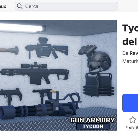
bux
Ty
del
Da
Rav
Maturi
Preferi