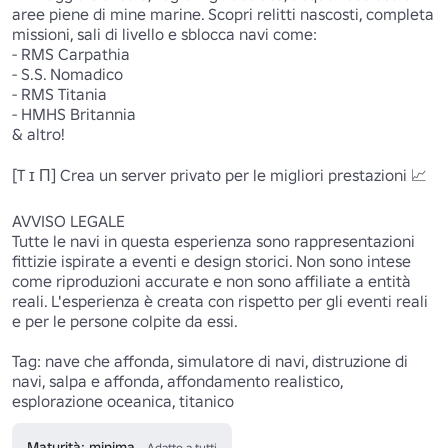
aree piene di mine marine. Scopri relitti nascosti, completa 
missioni, sali di livello e sblocca navi come: 

- RMS Carpathia

- S.S. Nomadico

- RMS Titania 

- HMHS Britannia

& altro!

[T ɪ П] Crea un server privato per le migliori prestazioni 📈 

AVVISO LEGALE

Tutte le navi in questa esperienza sono rappresentazioni 
fittizie ispirate a eventi e design storici. Non sono intese 
come riproduzioni accurate e non sono affiliate a entità 
reali. L'esperienza è creata con rispetto per gli eventi reali 
e per le persone colpite da essi.

Tag: nave che affonda, simulatore di navi, distruzione di 
navi, salpa e affonda, affondamento realistico, 
esplorazione oceanica, titanico
Maturità: minima
Adatto a tutti