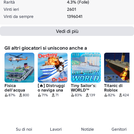
Rarità
4.3% (Folle)
Vinti ieri
2601
Vinti da sempre
1396041
Vedi di più
Gli altri giocatori si uniscono anche a
Fisica
[🔥] Distruggi
Tiny Sailor's:
Titanic di
dell'acqua
o naviga una
WORLD™
Roblox
nave!
[Rinnovamento
87%
800
71%
71
83%
139
82%
424
dell'Imperatrice
della Gran
Bretagna!]
Su di noi
Lavori
Notizie
Genitori