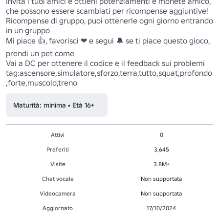
Invita i tuoi amici e ottieni potenziamenti e monete amico, 
che possono essere scambiati per ricompense aggiuntive!

Ricompense di gruppo, puoi ottenerle ogni giorno entrando 
in un gruppo

Mi piace 👍, favorisci ❤ e segui 🔔 se ti piace questo gioco, 
prendi un pet come

Vai a DC per ottenere il codice e il feedback sui problemi

tag:ascensore,simulatore,sforzo,terra,tutto,squat,profondo
,forte,muscolo,treno
Maturità: minima • Età 16+
Attivi
0
Preferiti
3,645
Visite
3.8M+
Chat vocale
Non supportata
Videocamera
Non supportata
Aggiornato
17/10/2024