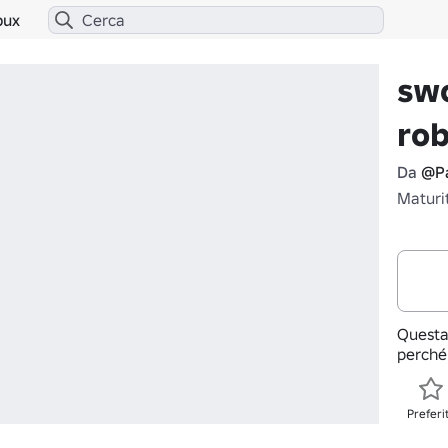
bux
swo
ro
Da
@Pa
Maturi
Questa
perché
Preferi