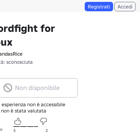
Registrati
Accedi
rdfight for
bux
ndasRice
tà: sconosciuta
Non disponibile
 esperienza non è accessibile
 non è stata valutata
to
5
2