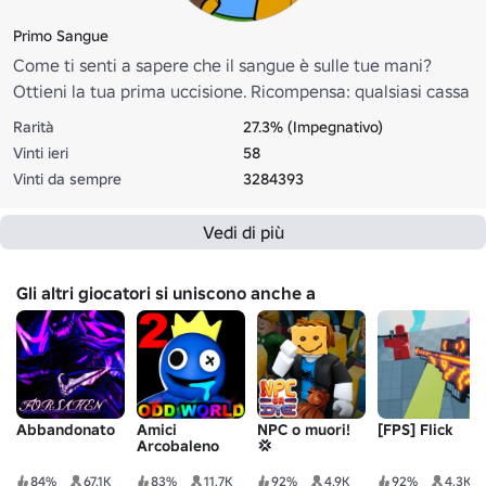
Primo Sangue
Come ti senti a sapere che il sangue è sulle tue mani?
Ottieni la tua prima uccisione. Ricompensa: qualsiasi cassa
casuale
Rarità
27.3% (Impegnativo)
Vinti ieri
58
Vinti da sempre
3284393
Vedi di più
Gli altri giocatori si uniscono anche a
Abbandonato
Amici
NPC o muori!
[FPS] Flick
Arcobaleno
💢
84%
67.1K
83%
11.7K
92%
4.9K
92%
4.3K