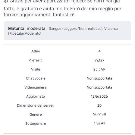
👍 Grazie per aver apprezzato il gioco! Se non l'hai già 
fatto, è gratuito e aiuta molto. Farò del mio meglio per 
fornire aggiornamenti fantastici!
Maturità: moderata
Sangue (Leggero/Non realistico), Violenza
(Ripetuta/Moderato)
Attivi
4
Preferiti
79,127
Visite
25.5M+
Chat vocale
Non supportata
Videocamera
Non supportata
Aggiornato
12/6/2026
Dimensione del server
20
Survival
Genere
1 vs All
Sottogenere