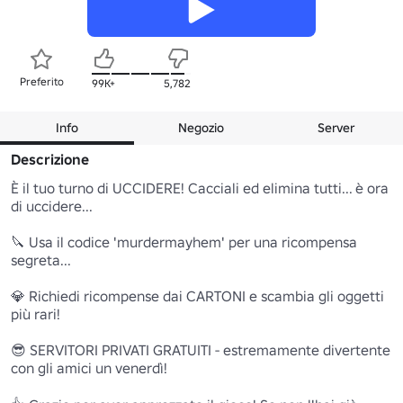
Preferito
99K+
5,782
Info
Negozio
Server
Descrizione
È il tuo turno di UCCIDERE! Cacciali ed elimina tutti... è ora 
di uccidere...

🔪 Usa il codice 'murdermayhem' per una ricompensa 
segreta...

💎 Richiedi ricompense dai CARTONI e scambia gli oggetti 
più rari!

😎 SERVITORI PRIVATI GRATUITI - estremamente divertente 
con gli amici un venerdì!
