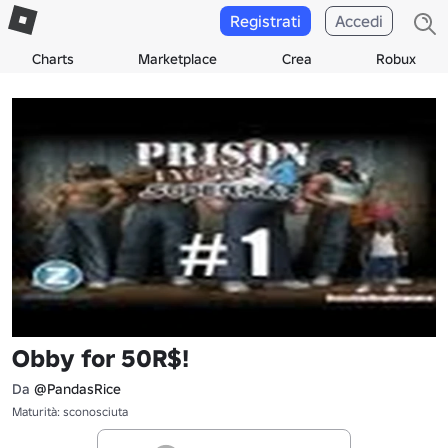
Registrati
Accedi
Charts
Marketplace
Crea
Robux
Obby for 50R$!
Da
@PandasRice
Maturità: sconosciuta