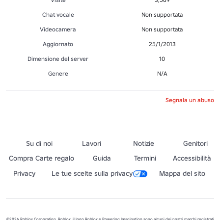
Chat vocale
Non supportata
Videocamera
Non supportata
Aggiornato
25/1/2013
Dimensione del server
10
Genere
N/A
Segnala un abuso
Su di noi
Lavori
Notizie
Genitori
Compra Carte regalo
Guida
Termini
Accessibilità
Privacy
Le tue scelte sulla privacy
Mappa del sito
©2026 Roblox Corporation. Roblox, il logo Roblox e Powering Imagination sono alcuni dei nostri marchi registrati