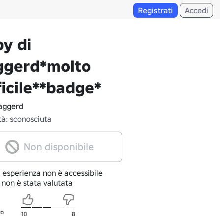
Registrati
Accedi
y di
ggerd*molto
ficile**badge*
aggerd
tà: sconosciuta
Non disponibile
 esperienza non è accessibile
 non è stata valutata
to
10
8