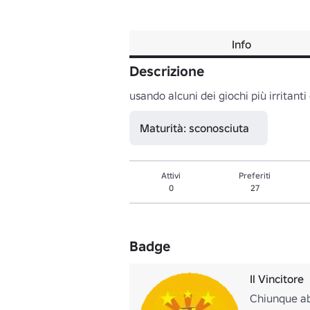
Info
Descrizione
usando alcuni dei giochi più irritant
Maturità: sconosciuta
Attivi
Preferiti
0
27
Badge
Il Vincitore
Chiunque abb