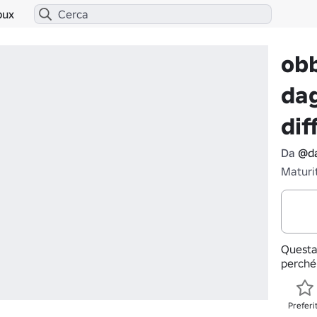
bux
obb
da
dif
Da
@d
Maturi
Questa
perché
Preferi