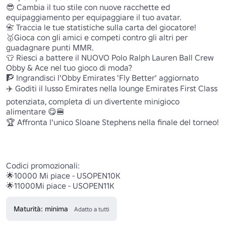
😎 Cambia il tuo stile con nuove racchette ed 
equipaggiamento per equipaggiare il tuo avatar.

📇 Traccia le tue statistiche sulla carta del giocatore!

🥇Gioca con gli amici e competi contro gli altri per 
guadagnare punti MMR.

👕 Riesci a battere il NUOVO Polo Ralph Lauren Ball Crew 
Obby & Ace nel tuo gioco di moda?

🧗 Ingrandisci l'Obby Emirates 'Fly Better' aggiornato

✈️ Goditi il lusso Emirates nella lounge Emirates First Class 
potenziata, completa di un divertente minigioco 
alimentare 😋🍔

🏆 Affronta l'unico Sloane Stephens nella finale del torneo!

Codici promozionali:

🌟10000 Mi piace - USOPEN10K

🌟11000Mi piace - USOPEN11K
Maturità: minima
Adatto a tutti