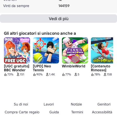
Vinti da sempre
144159
Vedi di più
Gli altri giocatori si uniscono anche a
[UGC gratuito]
[UPD] Neo
WimbleWorld
[Contenuto
BBC Wonder
Tennis
Rimosso]
Chase 🧚 Winx
73%
151
90%
1.4K
77%
5
78%
158
Club
Su di noi
Lavori
Notizie
Genitori
Compra Carte regalo
Guida
Termini
Accessibilità