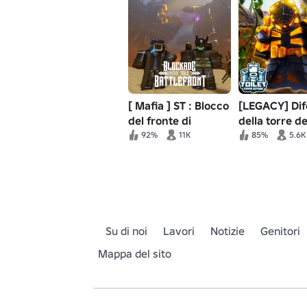
[ Mafia ] ST : Blocco
[LEGACY] Dif
del fronte di
della torre de
battaglia
servizi igienic
92%
11K
85%
5.6K
Su di noi
Lavori
Notizie
Genitori
Mappa del sito