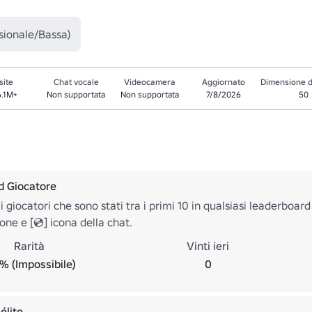
sionale/Bassa)
site
Chat vocale
Videocamera
Aggiornato
Dimensione d
6.1M+
Non supportata
Non supportata
7/8/2026
50
d Giocatore
 giocatori che sono stati tra i primi 10 in qualsiasi leaderboar
one e [💿] icona della chat.
Rarità
Vinti ieri
% (Impossibile)
0
élite