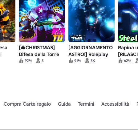
esa
[🎄CHRISTMAS]
[AGGIORNAMENTO
Rapina u
i
Difesa della Torre
ASTRO!] Roleplay
[RILASC
i
dei Droni Assassini
del mondo delle
92%
3
91%
3K
62%
toilette 2
Compra Carte regalo
Guida
Termini
Accessibilità