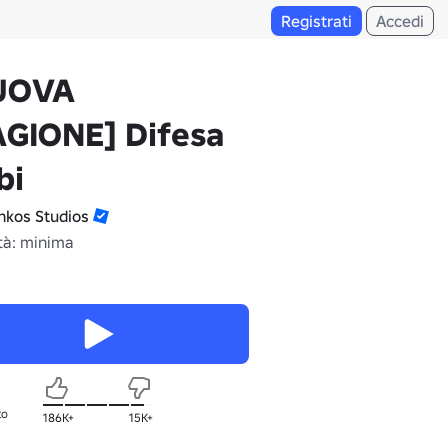
Registrati
Accedi
UOVA
AGIONE] Difesa
bi
hkos Studios
tà: minima
to
186K+
15K+