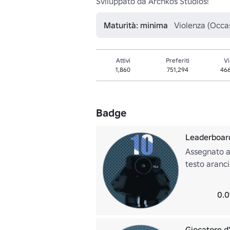
Sviluppato da Archkos Studios!
Maturità: minima
Violenza (Occa
Attivi
Preferiti
Vi
1,860
751,294
46
Badge
Leaderboar
Assegnato ai
testo aranci
0.0
Giocatore d'