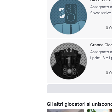
Assegnato ai
Sovrascrive 
0.0
Grande Gio
Assegnato ai
i primi 3 e 
0.0
Gli altri giocatori si unisco