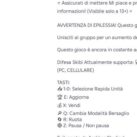
⭐ Assicurati di mettere Mi piace e pre
informazioni! (Visibile solo a 13+) ⭐

AVVERTENZA DI EPILESSIA! Questo gio
Unisciti al gruppo per un aumento del
Questo gioco è ancora in costante agg
Difesa Skibi Attualmente supporta: 
(PC, CELLULARE)

TASTI:

📥 1-0: Selezione Rapida Unità

🏆 E: Aggiorna

💰 X: Vendi

🔎 Q: Cambia Modalità Bersaglio

🔄 R: Ruota

🔴 Z: Pausa / Non pausa
