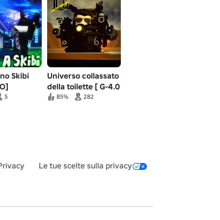
no Skibi
Universo collassato
IO]
della toilette [ G-4.0
]
5
85%
282
Privacy
Le tue scelte sulla privacy