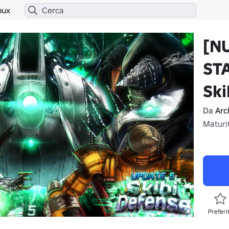
bux
[N
ST
Ski
Da
Arc
Maturi
Preferi