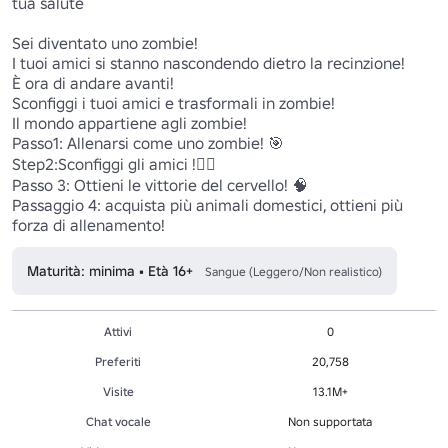
tua salute

Sei diventato uno zombie!

I tuoi amici si stanno nascondendo dietro la recinzione!

È ora di andare avanti!

Sconfiggi i tuoi amici e trasformali in zombie!

Il mondo appartiene agli zombie!

Passo1: Allenarsi come uno zombie! 🎯

Step2:Sconfiggi gli amici !✌🏻

Passo 3: Ottieni le vittorie del cervello! 🧠

Passaggio 4: acquista più animali domestici, ottieni più 
Maturità: minima • Età 16+
Sangue (Leggero/Non realistico)
Attivi
0
Preferiti
20,758
Visite
13.1M+
Chat vocale
Non supportata