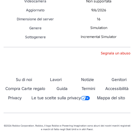
Videocamera
Non supportata
Aggiornato
9/6/2026
Dimensione del server
16
Simulation
Genere
Incremental Simulator
Sottogenere
Segnala un abuso
Su di noi
Lavori
Notizie
Genitori
Compra Carte regalo
Guida
Termini
Accessibilità
Privacy
Le tue scelte sulla privacy
Mappa del sito
©2026 Roblox Corporation. Roblox, il logo Roblox e Powering Imagination sono alcuni dei nostri marchi registrati
e marchi di fatto negli Stati Uniti e in altri Paesi.