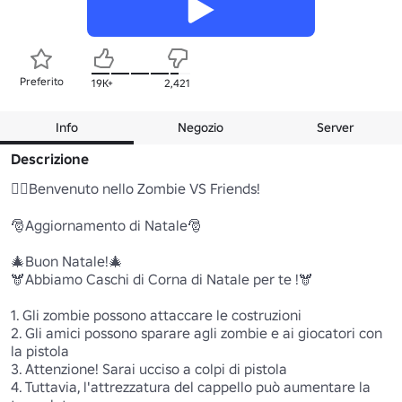
Preferito
19K+
2,421
Info
Negozio
Server
Descrizione
🧟‍♀️Benvenuto nello Zombie VS Friends!

🎅Aggiornamento di Natale🎅

🎄Buon Natale!🎄

🫎Abbiamo Caschi di Corna di Natale per te !🫎

1. Gli zombie possono attaccare le costruzioni

2. Gli amici possono sparare agli zombie e ai giocatori con 
la pistola

3. Attenzione! Sarai ucciso a colpi di pistola

4. Tuttavia, l'attrezzatura del cappello può aumentare la 