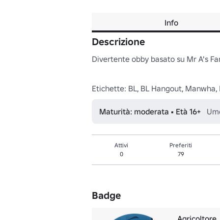
Info
Descrizione
Divertente obby basato su Mr A's Farm 
Etichette: BL, BL Hangout, Manwha, Li
Maturità: moderata • Età 16+
Umo
Attivi
Preferiti
0
79
Badge
Agricoltore