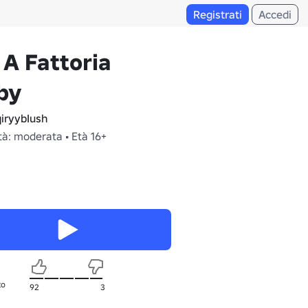
Registrati
Accedi
 A Fattoria
by
iryybIush
tà: moderata • Età 16+
to
92
3