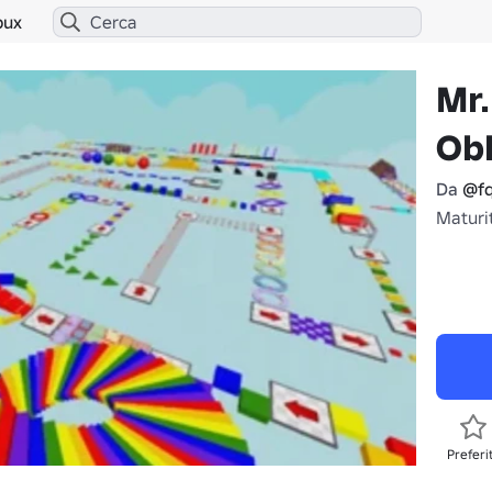
bux
Mr.
Ob
Da
@fq
Maturi
Preferi