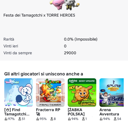
Festa dei Tamagotchi x TORRE HEROES
Rarità
0.0% (Impossibile)
Vinti ieri
0
Vinti da sempre
29000
Gli altri giocatori si uniscono anche a
[⛄] Find
Fracterra RP
[ŻABKA
Arena
Tamagotchi［204］
🚀
POLSKA]
Avventura
Evoluzione di
Spurs -
97%
51
95%
8
94%
1
94%
54
Foodziki
Tottenham
Hotspur