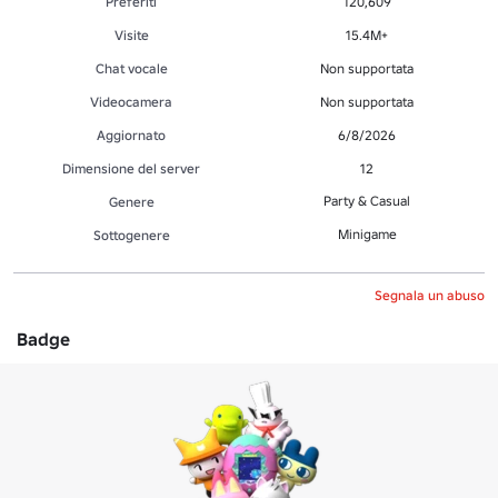
Preferiti
120,609
Visite
15.4M+
Chat vocale
Non supportata
Videocamera
Non supportata
Aggiornato
6/8/2026
Dimensione del server
12
Party & Casual
Genere
Minigame
Sottogenere
Segnala un abuso
Badge