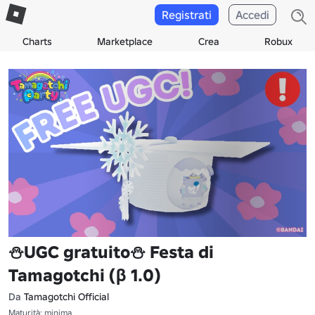
Registrati
Accedi
Charts
Marketplace
Crea
Robux
⛄UGC gratuito⛄ Festa di
Tamagotchi (β 1.0)
Da
Tamagotchi Official
Maturità: minima