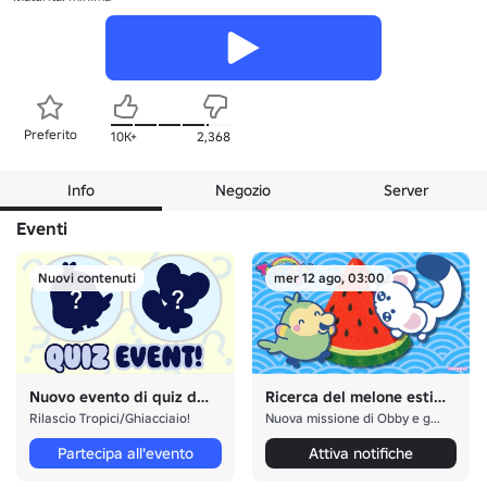
Preferito
10K+
2,368
Info
Negozio
Server
Eventi
Nuovi contenuti
mer 12 ago, 03:00
Nuovo evento di quiz di lancio!
Ricerca del melone estivo!
Rilascio Tropici/Ghiacciaio!
Nuova missione di Obby e gruppo!
Partecipa all'evento
Attiva notifiche