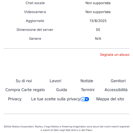
Chat vocale
Non supportata
Videocamera
Non supportata
Aggiornato
13/8/2025
Dimensione del server
50
Genere
N/A
Segnala un abuso
Su di noi
Lavori
Notizie
Genitori
Compra Carte regalo
Guida
Termini
Accessibilità
Privacy
Le tue scelte sulla privacy
Mappa del sito
©2026 Roblox Corporation. Roblox, il logo Roblox e Powering Imagination sono alcuni dei nostri marchi registrati
e marchi di fatto negli Stati Uniti e in altri Paesi.