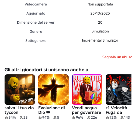
Videocamera
Non supportata
Aggiornato
25/10/2025
Dimensione del server
20
Simulation
Genere
Incremental Simulator
Sottogenere
Segnala un abuso
Gli altri giocatori si uniscono anche a
salva il tuo zio
Evoluzione di
Vendi acqua
+1 Velocità
tycoon
Dio 👑
per governare
Fuga da
il mondo 💧🌎
Freddy
94%
28
94%
5
96%
226
72%
143