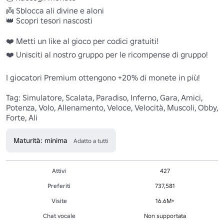
👼 Sblocca ali divine e aloni 

👑 Scopri tesori nascosti 

❤️ Metti un like al gioco per codici gratuiti!

❤️ Unisciti al nostro gruppo per le ricompense di gruppo!

I giocatori Premium ottengono +20% di monete in più!

Tag: Simulatore, Scalata, Paradiso, Inferno, Gara, Amici, 
Potenza, Volo, Allenamento, Veloce, Velocità, Muscoli, Obby, 
Forte, Ali 
Maturità: minima
Adatto a tutti
Attivi
427
Preferiti
737,581
Visite
16.6M+
Chat vocale
Non supportata