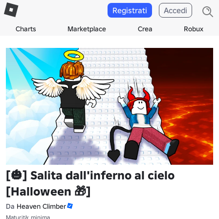
Registrati
Accedi
Charts
Marketplace
Crea
Robux
[🎃] Salita dall'inferno al cielo
[Halloween 🎁]
Da
Heaven Climber
Maturità: minima